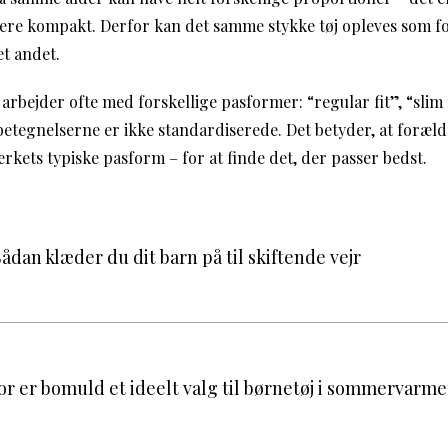
ere kompakt. Derfor kan det samme stykke tøj opleves som fo
et andet.
arbejder ofte med forskellige pasformer: “regular fit”, “slim fi
betegnelserne er ikke standardiserede. Det betyder, at foræld
rkets typiske pasform – for at finde det, der passer bedst.
 Sådan klæder du dit barn på til skiftende vejr
or er bomuld et ideelt valg til børnetøj i sommervarm