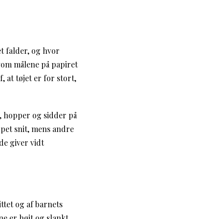
t falder, og hvor
lvom målene på papiret
at tøjet er for stort,
r, hopper og sidder på
ppet snit, mens andre
e giver vidt
tet og af barnets
e er højt og slankt,