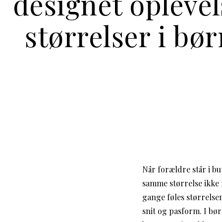
designet oplevel
størrelser i bør
Når forældre står i bu
samme størrelse ikke 
gange føles størrelsen
snit og pasform. I bør