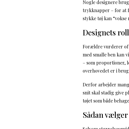
Nogle designere bruger
trykknapper – for at f
stykke tøj kan “vokse
Designets roll
Forældre vurderer oft
med smalle ben kan vi
– som proportioner, lo
overhovedet er i brug
Derfor arbejder mang
snit skal stadig give 
tøjet som både behagel
Sådan vælger 
Selvom størrelsesguide