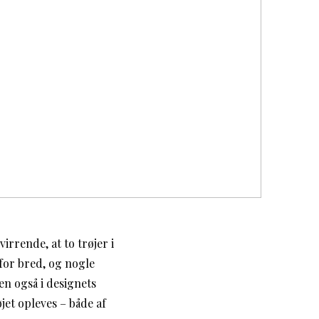
irrende, at to trøjer i
for bred, og nogle
en også i designets
jet opleves – både af