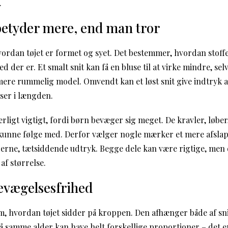
.
betyder mere, end man tror
vordan tøjet er formet og syet. Det bestemmer, hvordan stoffe
 der er. Et smalt snit kan få en bluse til at virke mindre, se
re rummelig model. Omvendt kan et løst snit give indtryk af, 
sser i længden.
særligt vigtigt, fordi børn bevæger sig meget. De kravler, løbe
l kunne følge med. Derfor vælger nogle mærker et mere afsla
erne, tætsiddende udtryk. Begge dele kan være rigtige, men d
af størrelse.
evægelsesfrihed
 hvordan tøjet sidder på kroppen. Den afhænger både af snit
 samme alder kan have helt forskellige proportioner – det en