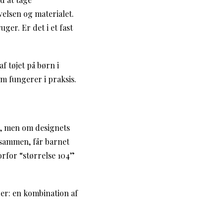
elsen og materialet.
ger. Er det i et fast
f tøjet på børn i
rm fungerer i praksis.
er, men om designets
 sammen, får barnet
vorfor “størrelse 104”
 er: en kombination af