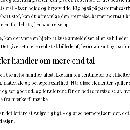
s mål – især højde og brystvidde. Kig også på pasformbeskriv
ækbart stof, kan du ofte vælge den størrelse, barnet normalt bru
e en fordel at gå en størrelse op.
, kan det være en hjælp at læse anmeldelser eller se billeder a
. Det giver et mere realistisk billede af, hvordan snit og pasfo
 der handler om mere end tal
se i børnetøj handler altså ikke kun om centimeter og etikett
m, materiale og bevægelsesfrihed. Når disse elementer spiller
rt og ser godt ud, og forældrene får en bedre forståelse af, h
me fra mærke til mærke.
r det lettere at vælge rigtigt – og at se børnetøj som det, det
design.