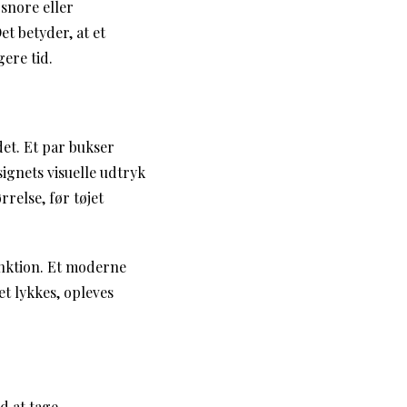
 snore eller
t betyder, at et
ere tid.
det. Et par bukser
ignets visuelle udtryk
relse, før tøjet
nktion. Et moderne
et lykkes, opleves
d at tage