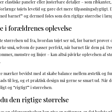
 elastiske paneler eller justerbare detaljer – som ribkanter,
orlænge tøjets levetid og gøre det mere tilpasningsdygtigt. De
 med barnet” og dermed føles som den rigtige størrelse i læng
e i forældrenes oplevelse
e størrelsen ud fra, hvordan tøjet ser ud, før barnet prøver 
rke små, selvom de passer perfekt, når barnet får dem på. Des
mmer, mønstre og linjer – kan altså påvirke oplevelsen af stør
.
e mærker bevidst med at skabe balance mellem æstetik og fu
plads til leg, og et praktisk design må gerne se smart ud. Når d
igt og “rigtigt” i størrelsen.
du den rigtige størrelse
s og aldersangivelser kan give en rettesnor, er det bedste rå