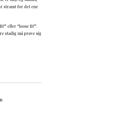
r stramt for det ene
t” eller “loose fit”.
re stadig må prøve sig
en