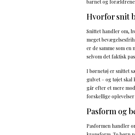
barnet og forældrene
Hvorfor snit 
Snittet handler om, h
meget bevægelsesfrihed
er de samme som en me
selvom det faktisk pa
I børnetøj er snittet 
gulvet – og tøjet ska
går efter et mere mod
forskellige oplevelser 
Pasform og b
Pasformen handler om,
kropsform. To børn på