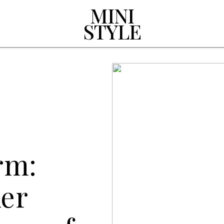
MINI
STYLE
rm:
ker