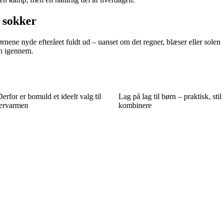
e sokker
ørnene nyde efteråret fuldt ud – uanset om det regner, blæser eller sole
nen igennem.
erfor er bomuld et ideelt valg til
Lag på lag til børn – praktisk, stil
mervarmen
kombinere