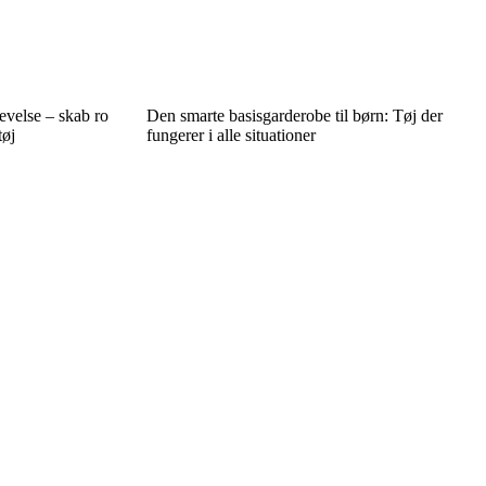
evelse – skab ro
Den smarte basisgarderobe til børn: Tøj der
tøj
fungerer i alle situationer