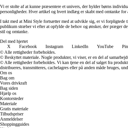
Vi er stolte af at kunne præsentere et univers, der hylder børns individu
personligheder. Hver artikel og hvert indlæg er skabt med omtanke for a
I takt med at Mini Style fortsætter med at udvikle sig, er vi forpligtede
publikum stræber vi efter at opfylde de behov og ønsker, der præger det
stil og omtanke.
Del med hjertet
X
Facebook
Instagram
LinkedIn
YouTube
Pin
© Alle rettigheder forbeholdes.
© Beskyttet materiale. Nogle produkter, vi viser, er en del af samarbejd
© Alle rettigheder forbeholdes. Vi kan tjene en del af salget fra produk
distribueres, transmitteres, cachelagres eller på anden måde bruges, und
Om os
Bag om
Vores drivkraft
Bag siden
Hjælp os
Kontorsteder
Materiale
Gratis materiale
Tilbudspriser
Anmeldelser
Shoppingguides