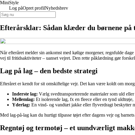
Mini
Style
Log på
Opret profil
Nyhedsbrev
Efterårsklar: Sådan klæder du børnene på til
Når efteråret melder sin ankomst med kølige morgener, regnfulde dage og
vej til fritidsaktiviteter – uanset vejret. Den rette påklædning gør fors
Lag på lag – den bedste strategi
Efteråret er kendt for sit omskiftelige vejr. Det kan være koldt om mo
Inderste lag:
Vælg svedtransporterende materialer som uld eller t
Mellemlag:
Et isolerende lag, fx en fleece eller en tynd uldtrøje
Yderlag:
En vind- og vandtæt jakke eller flyverdragt beskytter mo
Med lag-på-lag kan du hurtigt tilpasse tøjet efter dagens vejr og barnets
Regntøj og termotøj – et uundværligt mak