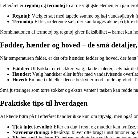
I efteråret er
regntøj
og
termotøj
to af de vigtigste elementer i garde
Regntøj:
Vælg et sæt med tapede sømme og høj vandsøjletryk (min
Termotøj:
Et let, isolerende sæt, der kan bruges alene på tørre d
Kombinationen af termotøj og regntøj giver fleksibilitet – barnet kan h
Fødder, hænder og hoved – de små detaljer,
Når temperaturen falder, er det ofte hænder, fødder og hoved, der først 
Fødder:
Uldsokker er et sikkert valg, da de isolerer, selv når d
Hænder:
Vælg handsker eller luffer med vandafvisende overflade
Hoved:
En hue i uld eller fleece beskytter mod kulde og vind. T
Små justeringer som tørre sokker og ekstra vanter i tasken kan redde m
Praktiske tips til hverdagen
At klæde børn på til efteråret handler ikke kun om tøjvalg, men også o
Tjek tøjet jævnligt:
Efter en dag i regn og mudder kan lynlåse, s
Navnemærkning:
Efterårstøj bliver ofte brugt i institutioner o
Ekstra sæt i tasken:
Et tørt sæt undertøj og sokker kan være gul