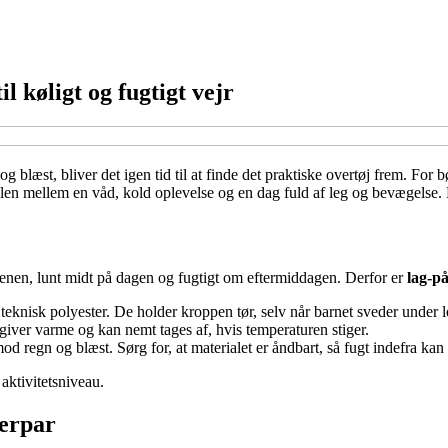
 køligt og fugtigt vejr
 blæst, bliver det igen tid til at finde det praktiske overtøj frem. For
kellen mellem en våd, kold oplevelse og en dag fuld af leg og bevægelse. 
rgenen, lunt midt på dagen og fugtigt om eftermiddagen. Derfor er
lag-på
eknisk polyester. De holder kroppen tør, selv når barnet sveder under l
, giver varme og kan nemt tages af, hvis temperaturen stiger.
d regn og blæst. Sørg for, at materialet er åndbart, så fugt indefra kan 
 aktivitetsniveau.
kerpar