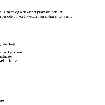
g hætte og reflekser er praktiske detaljer.
angsperioden, hvor flyverdragten endnu er for varm.
tåler fugt.
med god pasform.
 mindste.
dække halsen.
uer.