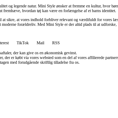
alitet og legende natur. Mini Style ønsker at fremme en kultur, hvor børn 
t fremhæve, hvordan tøj kan være en forlængelse af et barns identitet.
 til at sikre, at vores indhold forbliver relevant og værdifuldt for vore
 moderne forældreliv. Med Mini Style er der altid plads til at udforske
terest
TikTok
Mail
RSS
saftaler, der kan give os en økonomisk gevinst.
ter, der er købt via vores websted som en del af vores affilierede partn
tagen med forudgående skriftlig tilladelse fra os.