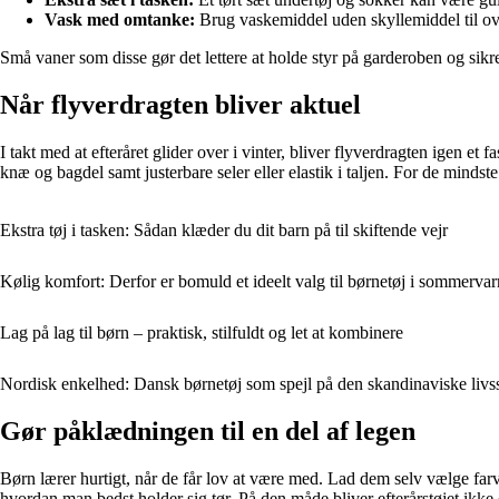
Vask med omtanke:
Brug vaskemiddel uden skyllemiddel til ov
Små vaner som disse gør det lettere at holde styr på garderoben og sikre
Når flyverdragten bliver aktuel
I takt med at efteråret glider over i vinter, bliver flyverdragten igen
knæ og bagdel samt justerbare seler eller elastik i taljen. For de mindst
Ekstra tøj i tasken: Sådan klæder du dit barn på til skiftende vejr
Kølig komfort: Derfor er bomuld et ideelt valg til børnetøj i sommerva
Lag på lag til børn – praktisk, stilfuldt og let at kombinere
Nordisk enkelhed: Dansk børnetøj som spejl på den skandinaviske livss
Gør påklædningen til en del af legen
Børn lærer hurtigt, når de får lov at være med. Lad dem selv vælge farver, 
hvordan man bedst holder sig tør. På den måde bliver efterårstøjet ikk