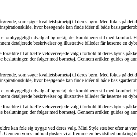
pårørende, som søger kvalitetsbørnetøj til deres børn. Med fokus på det 
pirationskilde, hvor besøgende kan finde idéer til både basisgarderoben
le et omhyggeligt udvalg af børnetøj, der kombinerer stil med komfort.
 detaljerede beskrivelser og illustrative billeder får læserne en dybere 
re forældre til at træffe velovervejede valg i forhold til deres børns på
se beslutninger, der følger med børnetøj. Gennem artikler, guides og anm
pårørende, som søger kvalitetsbørnetøj til deres børn. Med fokus på det 
pirationskilde, hvor besøgende kan finde idéer til både basisgarderoben
le et omhyggeligt udvalg af børnetøj, der kombinerer stil med komfort.
 detaljerede beskrivelser og illustrative billeder får læserne en dybere 
re forældre til at træffe velovervejede valg i forhold til deres børns på
se beslutninger, der følger med børnetøj. Gennem artikler, guides og anm
ældre kan føle sig trygge ved deres valg. Mini Style stræber efter at væ
må. Gennem vores indhold ønsker vi at fremme en bevidsthed omkring de 