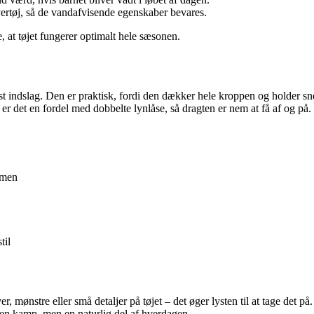
ertøj, så de vandafvisende egenskaber bevares.
, at tøjet fungerer optimalt hele sæsonen.
 et fast indslag. Den er praktisk, fordi den dækker hele kroppen og hold
e er det en fordel med dobbelte lynlåse, så dragten er nem at få af og på.
rmen
til
mønstre eller små detaljer på tøjet – det øger lysten til at tage det på. G
e en kamp, men en naturlig del af hverdagen.