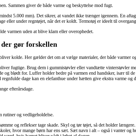
roben. Sammen giver de både varme og beskyttelse mod fugt.
dst 5.000 mm). Det sikrer, at vandet ikke trænger igennem. En aftageli
age eller under regntøjet, når det er koldt. Termotøj er ideelt til overg
olde varmen uden at blive klam eller overophedet.
 der gør forskellen
bliver kolde. Her gælder det om at vælge materialer, der både varmer og 
e bliver fugtige. Brug dem i gummistøvler eller vandtætte vinterstøvler 
 og blødt for. Luffer holder bedre på varmen end handsker, især til de
il regnfulde dage kan en elefanthue under hætten give ekstra varme og 
ange efterårsdage.
m rutiner og vedligeholdelse.
ømme og reflekser tage skade. Skyl og tør tøjet, så det holder længere.
g skoler, hvor mange børn har ens sæt. Sæt navn i alt – også i vanter og h
d værd, hvis barnet bliver vådt i løbet af dagen.