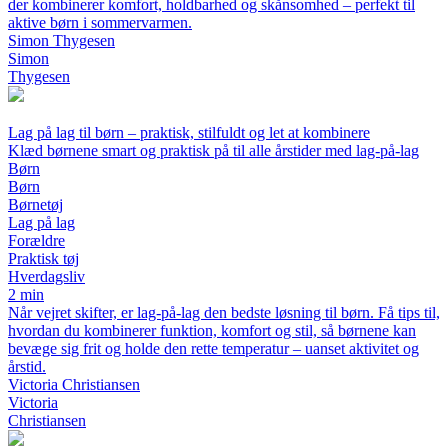
der kombinerer komfort, holdbarhed og skånsomhed – perfekt til
aktive børn i sommervarmen.
Simon Thygesen
Simon
Thygesen
Lag på lag til børn – praktisk, stilfuldt og let at kombinere
Klæd børnene smart og praktisk på til alle årstider med lag-på-lag
Børn
Børn
Børnetøj
Lag på lag
Forældre
Praktisk tøj
Hverdagsliv
2 min
Når vejret skifter, er lag-på-lag den bedste løsning til børn. Få tips til,
hvordan du kombinerer funktion, komfort og stil, så børnene kan
bevæge sig frit og holde den rette temperatur – uanset aktivitet og
årstid.
Victoria Christiansen
Victoria
Christiansen