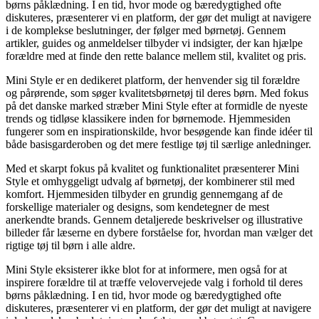
børns påklædning. I en tid, hvor mode og bæredygtighed ofte
diskuteres, præsenterer vi en platform, der gør det muligt at navigere
i de komplekse beslutninger, der følger med børnetøj. Gennem
artikler, guides og anmeldelser tilbyder vi indsigter, der kan hjælpe
forældre med at finde den rette balance mellem stil, kvalitet og pris.
Mini Style er en dedikeret platform, der henvender sig til forældre
og pårørende, som søger kvalitetsbørnetøj til deres børn. Med fokus
på det danske marked stræber Mini Style efter at formidle de nyeste
trends og tidløse klassikere inden for børnemode. Hjemmesiden
fungerer som en inspirationskilde, hvor besøgende kan finde idéer til
både basisgarderoben og det mere festlige tøj til særlige anledninger.
Med et skarpt fokus på kvalitet og funktionalitet præsenterer Mini
Style et omhyggeligt udvalg af børnetøj, der kombinerer stil med
komfort. Hjemmesiden tilbyder en grundig gennemgang af de
forskellige materialer og designs, som kendetegner de mest
anerkendte brands. Gennem detaljerede beskrivelser og illustrative
billeder får læserne en dybere forståelse for, hvordan man vælger det
rigtige tøj til børn i alle aldre.
Mini Style eksisterer ikke blot for at informere, men også for at
inspirere forældre til at træffe velovervejede valg i forhold til deres
børns påklædning. I en tid, hvor mode og bæredygtighed ofte
diskuteres, præsenterer vi en platform, der gør det muligt at navigere