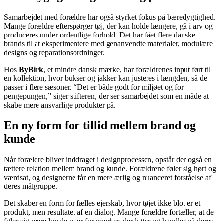
Samarbejdet med forældre har også styrket fokus på bæredygtighed.
Mange forældre efterspørger tøj, der kan holde længere, gå i arv og
produceres under ordentlige forhold. Det har fået flere danske
brands til at eksperimentere med genanvendte materialer, modulære
designs og reparationsordninger.
Hos
ByBirk
, et mindre dansk mærke, har forældrenes input ført til
en kollektion, hvor bukser og jakker kan justeres i længden, så de
passer i flere sæsoner. “Det er både godt for miljøet og for
pengepungen,” siger stifteren, der ser samarbejdet som en måde at
skabe mere ansvarlige produkter på.
En ny form for tillid mellem brand og
kunde
Når forældre bliver inddraget i designprocessen, opstår der også en
tættere relation mellem brand og kunde. Forældrene føler sig hørt og
værdsat, og designerne får en mere ærlig og nuanceret forståelse af
deres målgruppe.
Det skaber en form for fælles ejerskab, hvor tøjet ikke blot er et
produkt, men resultatet af en dialog. Mange forældre fortæller, at de
føler sig mere loyale over for mærker, der lytter og handler på deres