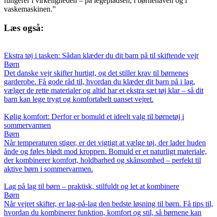
fungerer i virkeligheden – på legepladsen, i børnehaven og i
vaskemaskinen.”
Læs også:
Ekstra tøj i tasken: Sådan klæder du dit barn på til skiftende vejr
Børn
Det danske vejr skifter hurtigt, og det stiller krav til børnenes
garderobe. Få gode råd til, hvordan du klæder dit barn på i lag,
vælger de rette materialer og altid har et ekstra sæt tøj klar – så dit
barn kan lege trygt og komfortabelt uanset vejret.
Kølig komfort: Derfor er bomuld et ideelt valg til børnetøj i
sommervarmen
Børn
Når temperaturen stiger, er det vigtigt at vælge tøj, der lader huden
ånde og føles blødt mod kroppen. Bomuld er et naturligt materiale,
der kombinerer komfort, holdbarhed og skånsomhed – perfekt til
aktive børn i sommervarmen.
Lag på lag til børn – praktisk, stilfuldt og let at kombinere
Børn
Når vejret skifter, er lag-på-lag den bedste løsning til børn. Få tips til,
hvordan du kombinerer funktion, komfort og stil, så børnene kan