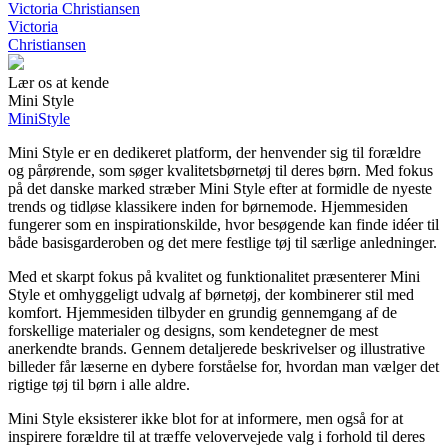
Victoria Christiansen
Victoria
Christiansen
Lær os at kende
Mini Style
Mini
Style
Mini Style er en dedikeret platform, der henvender sig til forældre
og pårørende, som søger kvalitetsbørnetøj til deres børn. Med fokus
på det danske marked stræber Mini Style efter at formidle de nyeste
trends og tidløse klassikere inden for børnemode. Hjemmesiden
fungerer som en inspirationskilde, hvor besøgende kan finde idéer til
både basisgarderoben og det mere festlige tøj til særlige anledninger.
Med et skarpt fokus på kvalitet og funktionalitet præsenterer Mini
Style et omhyggeligt udvalg af børnetøj, der kombinerer stil med
komfort. Hjemmesiden tilbyder en grundig gennemgang af de
forskellige materialer og designs, som kendetegner de mest
anerkendte brands. Gennem detaljerede beskrivelser og illustrative
billeder får læserne en dybere forståelse for, hvordan man vælger det
rigtige tøj til børn i alle aldre.
Mini Style eksisterer ikke blot for at informere, men også for at
inspirere forældre til at træffe velovervejede valg i forhold til deres