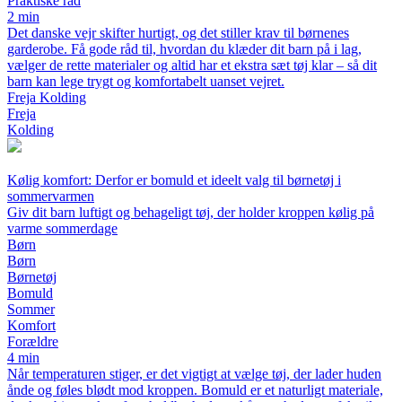
Praktiske råd
2 min
Det danske vejr skifter hurtigt, og det stiller krav til børnenes
garderobe. Få gode råd til, hvordan du klæder dit barn på i lag,
vælger de rette materialer og altid har et ekstra sæt tøj klar – så dit
barn kan lege trygt og komfortabelt uanset vejret.
Freja Kolding
Freja
Kolding
Kølig komfort: Derfor er bomuld et ideelt valg til børnetøj i
sommervarmen
Giv dit barn luftigt og behageligt tøj, der holder kroppen kølig på
varme sommerdage
Børn
Børn
Børnetøj
Bomuld
Sommer
Komfort
Forældre
4 min
Når temperaturen stiger, er det vigtigt at vælge tøj, der lader huden
ånde og føles blødt mod kroppen. Bomuld er et naturligt materiale,