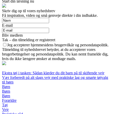
Start din læsning nu
Skriv dig op til vores nyhedsbrev
Få inspiration, viden og små genveje direkte i din indbakke.
E-mail
Bliv medlem
Tak – din tilmelding er registreret
Jeg accepterer hjemmesidens brugervilkår og persondatapolitik.
Tilmelding til nyhedsbrevet betyder, at du accepterer vores
brugerbetingelser og persondatapolitik. Du kan nemt framelde dig,
hvis du ikke længere ønsker at modtage mails.
Ekstra tøj i tasken: Sådan klæder du dit barn på til skiftende vejr
Vær forberedt på alt slags vejr med praktiske lag og smarte tøjvalg
til børn
Børn
Børn
Børn
Forældre
Tøj
Vejr