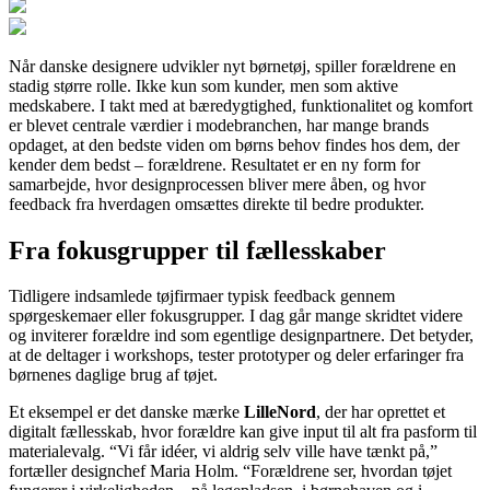
Når danske designere udvikler nyt børnetøj, spiller forældrene en
stadig større rolle. Ikke kun som kunder, men som aktive
medskabere. I takt med at bæredygtighed, funktionalitet og komfort
er blevet centrale værdier i modebranchen, har mange brands
opdaget, at den bedste viden om børns behov findes hos dem, der
kender dem bedst – forældrene. Resultatet er en ny form for
samarbejde, hvor designprocessen bliver mere åben, og hvor
feedback fra hverdagen omsættes direkte til bedre produkter.
Fra fokusgrupper til fællesskaber
Tidligere indsamlede tøjfirmaer typisk feedback gennem
spørgeskemaer eller fokusgrupper. I dag går mange skridtet videre
og inviterer forældre ind som egentlige designpartnere. Det betyder,
at de deltager i workshops, tester prototyper og deler erfaringer fra
børnenes daglige brug af tøjet.
Et eksempel er det danske mærke
LilleNord
, der har oprettet et
digitalt fællesskab, hvor forældre kan give input til alt fra pasform til
materialevalg. “Vi får idéer, vi aldrig selv ville have tænkt på,”
fortæller designchef Maria Holm. “Forældrene ser, hvordan tøjet