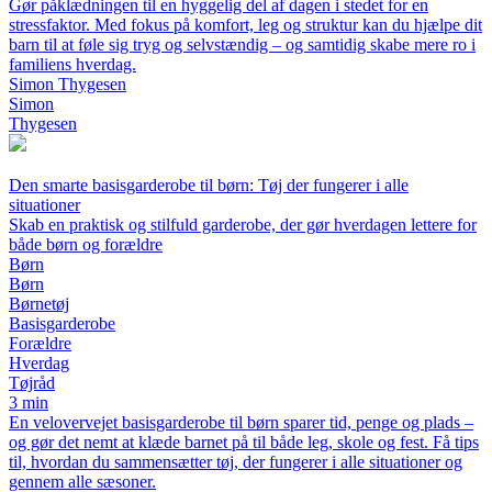
Gør påklædningen til en hyggelig del af dagen i stedet for en
stressfaktor. Med fokus på komfort, leg og struktur kan du hjælpe dit
barn til at føle sig tryg og selvstændig – og samtidig skabe mere ro i
familiens hverdag.
Simon Thygesen
Simon
Thygesen
Den smarte basisgarderobe til børn: Tøj der fungerer i alle
situationer
Skab en praktisk og stilfuld garderobe, der gør hverdagen lettere for
både børn og forældre
Børn
Børn
Børnetøj
Basisgarderobe
Forældre
Hverdag
Tøjråd
3 min
En velovervejet basisgarderobe til børn sparer tid, penge og plads –
og gør det nemt at klæde barnet på til både leg, skole og fest. Få tips
til, hvordan du sammensætter tøj, der fungerer i alle situationer og
gennem alle sæsoner.