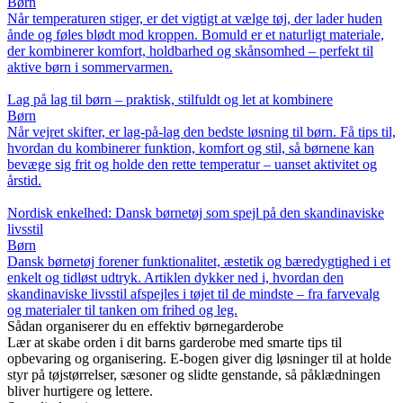
Børn
Når temperaturen stiger, er det vigtigt at vælge tøj, der lader huden
ånde og føles blødt mod kroppen. Bomuld er et naturligt materiale,
der kombinerer komfort, holdbarhed og skånsomhed – perfekt til
aktive børn i sommervarmen.
Lag på lag til børn – praktisk, stilfuldt og let at kombinere
Børn
Når vejret skifter, er lag-på-lag den bedste løsning til børn. Få tips til,
hvordan du kombinerer funktion, komfort og stil, så børnene kan
bevæge sig frit og holde den rette temperatur – uanset aktivitet og
årstid.
Nordisk enkelhed: Dansk børnetøj som spejl på den skandinaviske
livsstil
Børn
Dansk børnetøj forener funktionalitet, æstetik og bæredygtighed i et
enkelt og tidløst udtryk. Artiklen dykker ned i, hvordan den
skandinaviske livsstil afspejles i tøjet til de mindste – fra farvevalg
og materialer til tanken om frihed og leg.
Sådan organiserer du en effektiv børnegarderobe
Lær at skabe orden i dit barns garderobe med smarte tips til
opbevaring og organisering. E-bogen giver dig løsninger til at holde
styr på tøjstørrelser, sæsoner og slidte genstande, så påklædningen
bliver hurtigere og lettere.