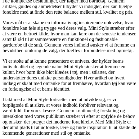
i de komplekse beslutninger, der følger med børnetøj. Gennem
artikler, guides og anmeldelser tilbyder vi indsigter, der kan hjælpe
forældre med at finde den rette balance mellem stil, kvalitet og pris.
Vores mål er at skabe en informativ og inspirerende oplevelse, hvor
forældre kan føle sig trygge ved deres valg. Mini Style stræber efter
at være en betroet kilde, hvor man kan lære om de seneste tendenser,
samt få råd til at sammensætte en funktionel og fashionable
garderobe til de små. Gennem vores indhold ønsker vi at fremme en
bevidsthed omkring de valg, der træffes i forbindelse med børnetøj.
Vi er stolte af at kunne præsentere et univers, der hylder børns
individualitet og legende natur. Mini Style ønsker at fremme en
kultur, hvor børn ikke blot klædes i tøj, men i stilarter, der
understøtter deres unikke personligheder. Hver artikel og hvert
indlæg er skabt med omtanke for at fremhæve, hvordan tøj kan være
en forlængelse af et barns identitet.
I takt med at Mini Style fortsætter med at udvikle sig, er vi
forpligtede til at sikre, at vores indhold forbliver relevant og
værdifuldt for vores læsere. Gennem kontinuerlig forskning og
interaktion med vores publikum stræber vi efter at opfylde de behov
og ønsker, der præger det moderne forældreliv. Med Mini Style er
der altid plads til at udforske, lære og finde inspiration til at klæde de
kommende generationer med stil og omtanke.