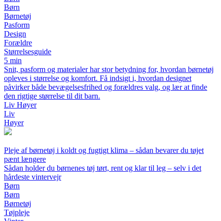
Børn
Børnetøj
Pasform
Design
Forældre
Størrelsesguide
5 min
Snit, pasform og materialer har stor betydning for, hvordan børnetøj
opleves i størrelse og komfort. Få indsigt i, hvordan designet
påvirker både bevægelsesfrihed og forældres valg, og lær at finde
den rigtige størrelse til dit barn.
Liv Høyer
Liv
Høyer
Pleje af børnetøj i koldt og fugtigt klima – sådan bevarer du tøjet
pænt længere
Sådan holder du børnenes tøj tørt, rent og klar til leg – selv i det
hårdeste vintervejr
Børn
Børn
Børnetøj
Tøjpleje