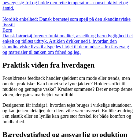
bevæge sig frit og holde den rette temperatur – uanset aktivitet og
årstid.
Nordisk enkelhed: Dansk børnetøj som spejl på den skandinaviske
livsstil
Børn
Dansk børnetøj forener funktionalitet, æstetik og bæredygtighed i et
enkelt og tidløst udtryk. Artiklen dykker ned i, hvordan den
skandinaviske livsstil afspejles i tøjet til de mindste – fra farvevalg
og materialer til tanken om frihed og leg.
Praktisk viden fra hverdagen
Forældrenes feedback handler sjældent om mode eller trends, men
om det praktiske: Kan barnet selv lyne jakken? Holder stoffet til
mudder og gentagne vaske? Kradser sømmene? Det er netop denne
viden, der gør samarbejdet værdifuldt.
Designeren får indsigt i, hvordan tøjet bruges i virkelige situationer,
og kan justere detaljer, der ellers ville være overset. En lille ændring
i en elastik eller en lynlås kan gøre stor forskel for både komfort og
holdbarhed.
Bæredygtighed og ansvarlig produktion