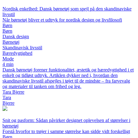
Nordisk enkelhed: Dansk børnetøj som spejl på den skandinaviske
livsstil
Når børnetøj bliver et udtryk for nordisk design og livsfilosofi
Børn
Børn
Dansk design
Børnetøj
Skandinavisk livsstil
Bæredygtighed
Mode
4 min
Dansk børnetøj forener funktionalitet, æstetik og bæredygtighed i et
enkelt og tidløst udtryk. Artiklen dykker ned i, hvordan den
skandinaviske livsstil afspejles i tøjet til de mindste – fra farvevalg
og materialer til tanken om frihed og leg.
Tara Bjerre
Tara
Bjerre
Snit og pasform: Sådan påvirker designet oplevelsen af størrelser i
børnetøj
Forstå hvorfor to trøjer i samme størrelse kan sidde vidt forskelligt
Børn