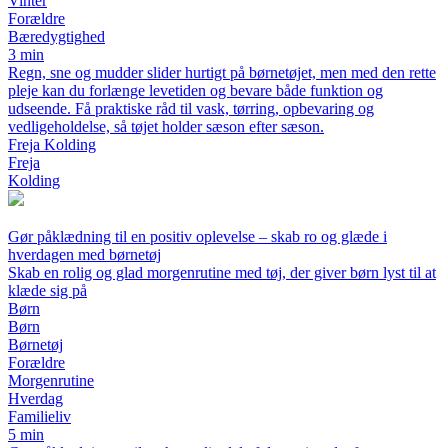
Vinter
Forældre
Bæredygtighed
3 min
Regn, sne og mudder slider hurtigt på børnetøjet, men med den rette
pleje kan du forlænge levetiden og bevare både funktion og
udseende. Få praktiske råd til vask, tørring, opbevaring og
vedligeholdelse, så tøjet holder sæson efter sæson.
Freja Kolding
Freja
Kolding
Gør påklædning til en positiv oplevelse – skab ro og glæde i
hverdagen med børnetøj
Skab en rolig og glad morgenrutine med tøj, der giver børn lyst til at
klæde sig på
Børn
Børn
Børnetøj
Forældre
Morgenrutine
Hverdag
Familieliv
5 min