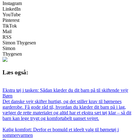
Instagram
LinkedIn
YouTube
Pinterest
TikTok
Mail
RSS
Simon Thygesen
Simon
Thygesen
Læs også:
Ekstra tøj i tasken: Sådan klæder du dit barn på til skiftende vejr
Børn
Det danske vejr skifter hurtigt, og det stiller krav til børnenes
garderobe. Få gode råd til, hvordan du klæder dit barn på i lag,
vælger de rette materialer og altid har et ekstra sæt tøj klar – så dit
barn kan lege trygt og komfortabelt uanset vejret.
Kølig komfort: Derfor er bomuld et ideelt valg til børnetøj i
sommervarmen