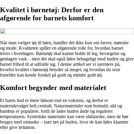
Kvalitet i børnetøj: Derfor er den
afgørende for barnets komfort
Når man vælger tøj til børn, handler det ikke kun om farver, mønstre
og mode. Kvaliteten spiller en afgørende rolle for, hvordan barnet
trives i hverdagen. Børnetøj skal kunne holde til leg, bevægelse og
gentagen vask – men det skal også føles behageligt mod huden og give
barnet frihed til at udfolde sig. I denne artikel ser vi nærmere på,
hvorfor kvalitet i børnetøj betyder så meget, og hvordan du som
forælder kan kende forskel på godt og mindre godt tøj.
Komfort begynder med materialet
Et barns hud er mere følsom end en voksens, og derfor er
materialevalget helt centralt. Naturmaterialer som bomuld, uld og
bambus er populære, fordi de lader huden ånde og regulerer
temperaturen. Syntetiske materialer kan være slidstærke, men de bør
bruges med omtanke – især tæt på huden, hvor de kan føles klamme
eller give irritation.