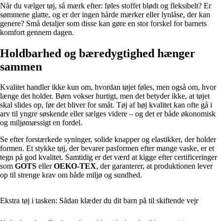
Når du vælger tøj, så mærk efter: føles stoffet blødt og fleksibelt? Er
sømmene glatte, og er der ingen hårde mærker eller lynlåse, der kan
genere? Små detaljer som disse kan gøre en stor forskel for barnets
komfort gennem dagen.
Holdbarhed og bæredygtighed hænger
sammen
Kvalitet handler ikke kun om, hvordan tøjet føles, men også om, hvor
længe det holder. Børn vokser hurtigt, men det betyder ikke, at tøjet
skal slides op, før det bliver for småt. Tøj af høj kvalitet kan ofte gå i
arv til yngre søskende eller sælges videre – og det er både økonomisk
og miljømæssigt en fordel.
Se efter forstærkede syninger, solide knapper og elastikker, der holder
formen. Et stykke tøj, der bevarer pasformen efter mange vaske, er et
tegn på god kvalitet. Samtidig er det værd at kigge efter certificeringer
som
GOTS
eller
OEKO-TEX
, der garanterer, at produktionen lever
op til strenge krav om både miljø og sundhed.
Ekstra tøj i tasken: Sådan klæder du dit barn på til skiftende vejr