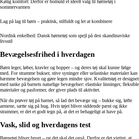
Kølig komfort: Derfor er bomuld et ideelt valg til børnetøj i
sommervarmen
Lag på lag til børn – praktisk, stilfuldt og let at kombinere
Nordisk enkelhed: Dansk børnetøj som spejl på den skandinaviske
livsstil
Bevægelsesfrihed i hverdagen
Børn leger, løber, kravler og hopper – og deres tøj skal kunne følge
med. For stramme bukser, stive syninger eller uelastiske materialer kan
hæmme bevægelsen og gøre legen mindre sjov. Kvalitetstøj er designet
med tanke på barnets naturlige bevægelser: elastiske linninger, fleksible
materialer og pasformer, der giver plads til aktivitet.
Når du prøver tøj på barnet, så lad det bevæge sig – bukke sig, løfte
armene, sætte sig på hug. Hvis tøjet bliver siddende pænt og ikke
strammer, er det et godt tegn på, at det er behageligt at have på.
Vask, slid og hverdagens test
Børnetøj bliver brugt – og det skal det også. Derfor er det vigtigt, at