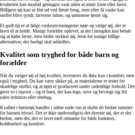
kvaliteten kan modstå gentagen vask uden at miste form eller farve.
Billigere tøj kan se fint ud ved første brug, men efter få vaske kan
stoffet blive tyndt, farverne falme, og sømmene løsne sig.
Et godt tip er at følge vaskeanvisningerne nøje og vælge tøj, der er
lavet til at holde. Mange forældre oplever, at det i længden kan betale
sig at købe færre, men bedre stykker tøj, frem for mange billige
alternativer, der hurtigt skal udskiftes.
Kvalitet som tryghed for både barn og
forælder
Når du vælger tøj af høj kvalitet, investerer du ikke kun i komfort, men
også i tryghed. Du kan være sikker på, at materialerne er testet for
skadelige stoffer, og at tøjet er produceret under ordentlige forhold. Det
giver ro i maven – og et barn, der kan lege, sove og bevæge sig frit
uden irritation eller ubehag.
Kvalitet i børnetøj handler i sidste ende om at skabe de bedste rammer
for barnets trivsel. Det er ikke nødvendigvis det dyreste tøj, der er det
bedste, men det, der er lavet med omtanke for både funktion,
holdbarhed og komfort.